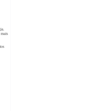
ia.
 mais
tos