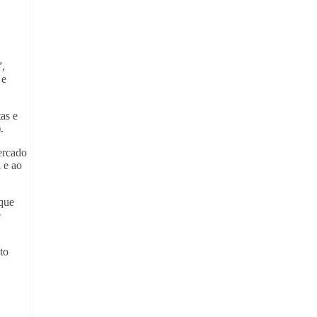
”,
 e
as e
.
ercado
l e ao
 que
e
to